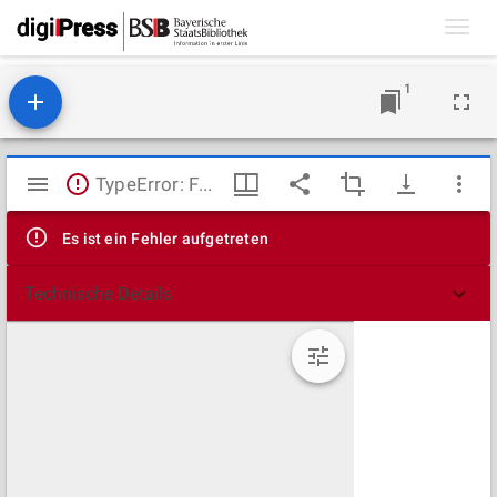
Toggl
navig
1
Mirador
TypeError: Failed to fetch
Viewer
Es ist ein Fehler aufgetreten
Technische Details