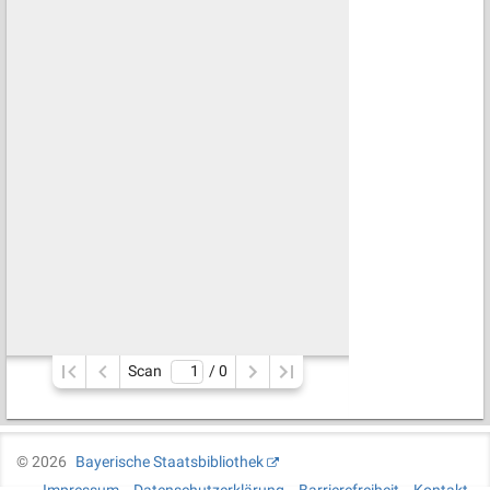
Scan
/ 
0
©
2026
Bayerische Staatsbibliothek
Impressum
Datenschutzerklärung
Barrierefreiheit
Kontakt