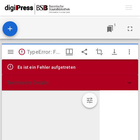
Toggl
navig
1
Mirador
TypeError: Failed to fetch
Viewer
Es ist ein Fehler aufgetreten
Technische Details