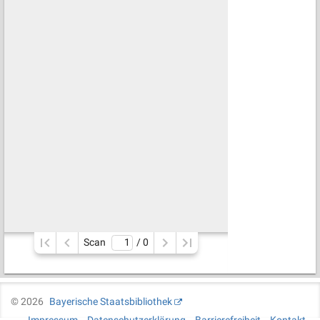
Scan
/ 
0
©
2026
Bayerische Staatsbibliothek
Impressum
Datenschutzerklärung
Barrierefreiheit
Kontakt