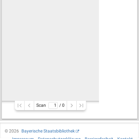
Scan
/ 
0
©
2026
Bayerische Staatsbibliothek
Impressum
Datenschutzerklärung
Barrierefreiheit
Kontakt