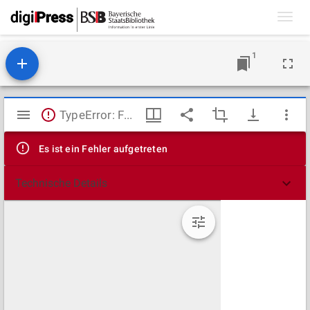
Toggl
navig
1
Mirador
TypeError: Failed to fetch
Viewer
Es ist ein Fehler aufgetreten
Technische Details