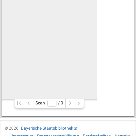
Scan
/ 
0
©
2026
Bayerische Staatsbibliothek
Impressum
Datenschutzerklärung
Barrierefreiheit
Kontakt