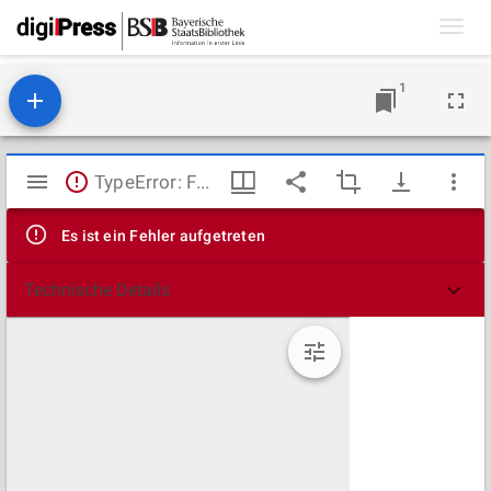
Toggl
navig
1
Mirador
TypeError: Failed to fetch
Viewer
Es ist ein Fehler aufgetreten
Technische Details