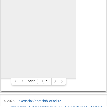
Scan
/ 
0
©
2026
Bayerische Staatsbibliothek
Impressum
Datenschutzerklärung
Barrierefreiheit
Kontakt