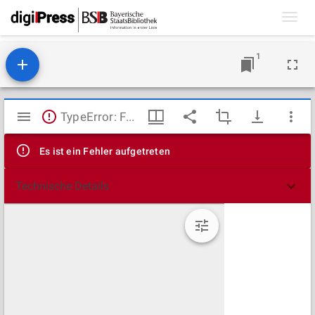
Toggl
navig
1
Mirador
TypeError: Failed to fetch
Viewer
Es ist ein Fehler aufgetreten
Technische Details