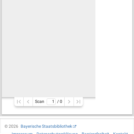
Scan
/ 
0
©
2026
Bayerische Staatsbibliothek
Impressum
Datenschutzerklärung
Barrierefreiheit
Kontakt