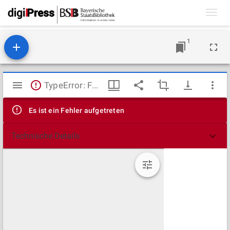
Toggl
navig
1
Mirador
TypeError: Failed to fetch
Viewer
Es ist ein Fehler aufgetreten
Technische Details