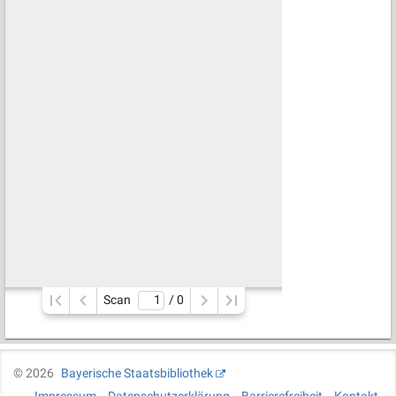
Scan
/ 
0
©
2026
Bayerische Staatsbibliothek
Impressum
Datenschutzerklärung
Barrierefreiheit
Kontakt