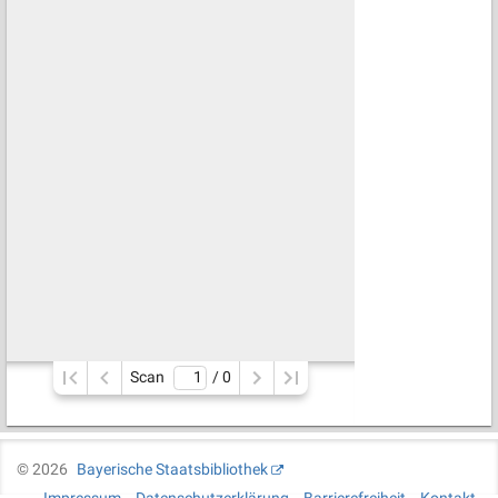
Scan
/ 
0
©
2026
Bayerische Staatsbibliothek
Impressum
Datenschutzerklärung
Barrierefreiheit
Kontakt