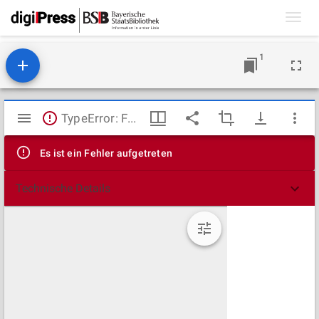
Toggl
navig
1
Mirador
TypeError: Failed to fetch
Viewer
Es ist ein Fehler aufgetreten
Technische Details