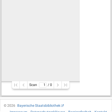
Scan
/ 
0
©
2026
Bayerische Staatsbibliothek
Impressum
Datenschutzerklärung
Barrierefreiheit
Kontakt