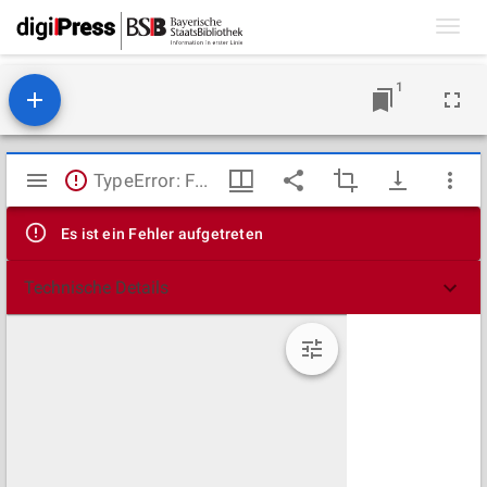
Toggl
navig
1
Mirador
TypeError: Failed to fetch
Viewer
Es ist ein Fehler aufgetreten
Technische Details