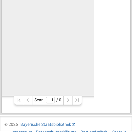
Scan
/ 
0
©
2026
Bayerische Staatsbibliothek
Impressum
Datenschutzerklärung
Barrierefreiheit
Kontakt