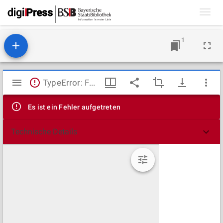
Toggl
navig
1
Mirador
TypeError: Failed to fetch
Viewer
Es ist ein Fehler aufgetreten
Technische Details