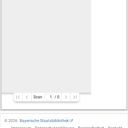
Scan
/ 
0
©
2026
Bayerische Staatsbibliothek
Impressum
Datenschutzerklärung
Barrierefreiheit
Kontakt