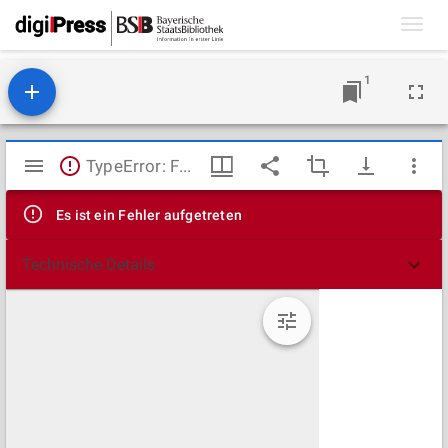
Toggl
navig
1
Mirador
TypeError: Failed to fetch
Viewer
Es ist ein Fehler aufgetreten
Technische Details