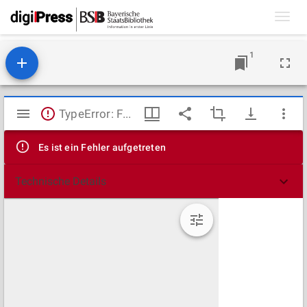
Toggl
navig
1
Mirador
TypeError: Failed to fetch
Viewer
Es ist ein Fehler aufgetreten
Technische Details