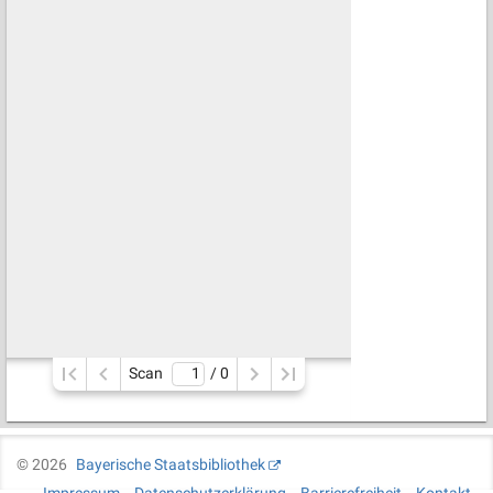
Scan
/ 
0
©
2026
Bayerische Staatsbibliothek
Impressum
Datenschutzerklärung
Barrierefreiheit
Kontakt