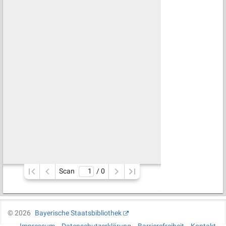
Scan
/ 
0
©
2026
Bayerische Staatsbibliothek
Impressum
Datenschutzerklärung
Barrierefreiheit
Kontakt