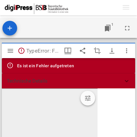
Toggl
navig
1
Mirador
TypeError: Failed to fetch
Viewer
Es ist ein Fehler aufgetreten
Technische Details