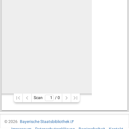
Scan
/ 
0
©
2026
Bayerische Staatsbibliothek
Impressum
Datenschutzerklärung
Barrierefreiheit
Kontakt