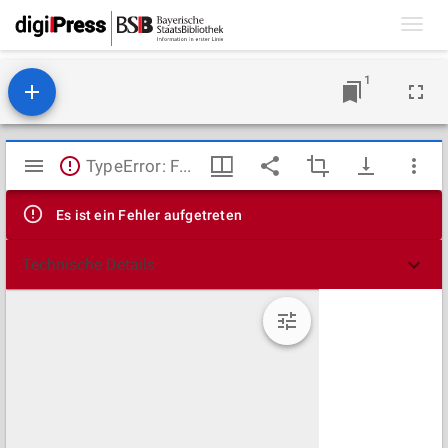
Toggl
navig
1
Mirador
TypeError: Failed to fetch
Viewer
Es ist ein Fehler aufgetreten
Technische Details