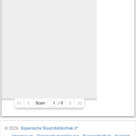
Scan
/ 
0
©
2026
Bayerische Staatsbibliothek
Impressum
Datenschutzerklärung
Barrierefreiheit
Kontakt