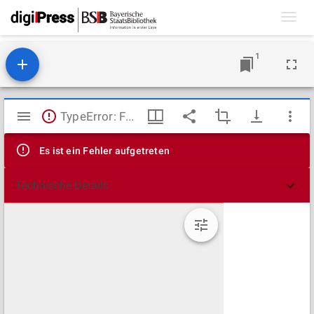
Toggl
navig
1
Mirador
TypeError: Failed to fetch
Viewer
Es ist ein Fehler aufgetreten
Technische Details