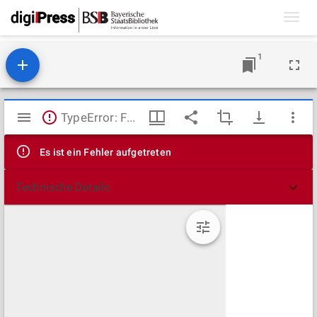
Toggl
navig
1
Mirador
TypeError: Failed to fetch
Viewer
Es ist ein Fehler aufgetreten
Technische Details