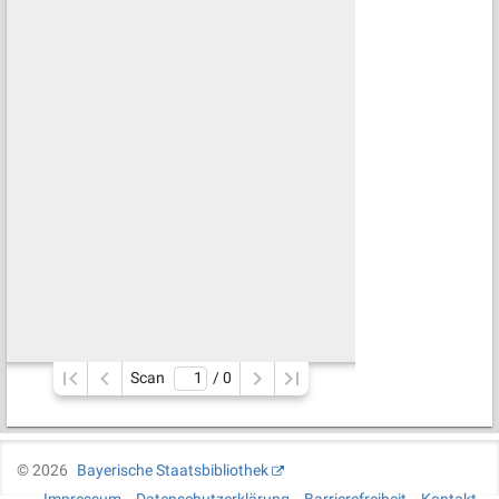
Scan
/ 
0
©
2026
Bayerische Staatsbibliothek
Impressum
Datenschutzerklärung
Barrierefreiheit
Kontakt