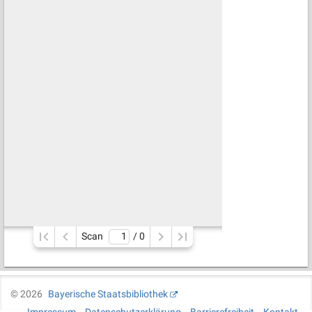
Scan
/ 
0
©
2026
Bayerische Staatsbibliothek
Impressum
Datenschutzerklärung
Barrierefreiheit
Kontakt