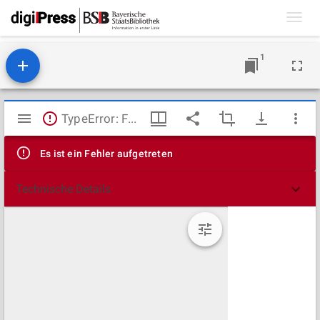
Toggl
navig
1
Mirador
TypeError: Failed to fetch
Viewer
Es ist ein Fehler aufgetreten
Technische Details