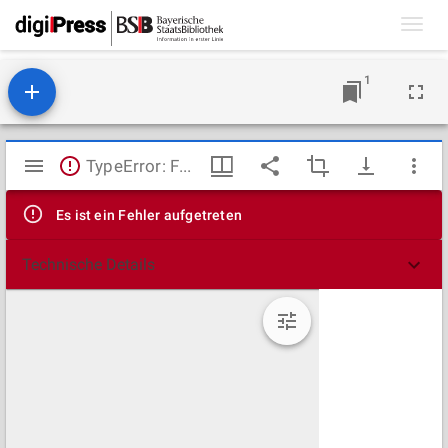
Toggl
navig
1
Mirador
TypeError: Failed to fetch
Viewer
Es ist ein Fehler aufgetreten
Technische Details