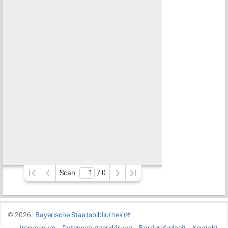
Scan
/ 
0
©
2026
Bayerische Staatsbibliothek
Impressum
Datenschutzerklärung
Barrierefreiheit
Kontakt