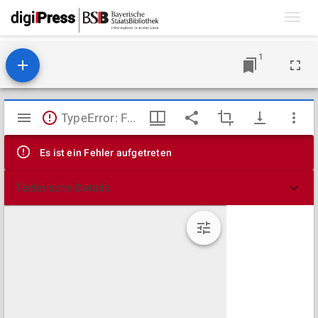
Toggl
navig
1
Mirador
TypeError: Failed to fetch
Viewer
Es ist ein Fehler aufgetreten
Technische Details