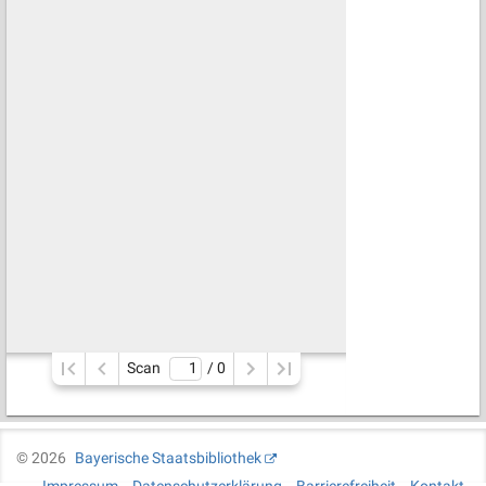
Scan
/ 
0
©
2026
Bayerische Staatsbibliothek
Impressum
Datenschutzerklärung
Barrierefreiheit
Kontakt