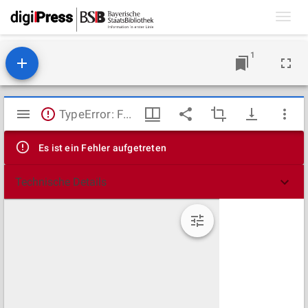
Toggl
navig
1
Mirador
TypeError: Failed to fetch
Viewer
Es ist ein Fehler aufgetreten
Technische Details