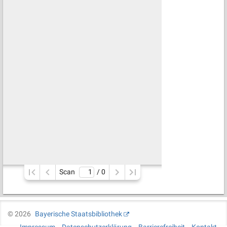
Scan
/ 
0
©
2026
Bayerische Staatsbibliothek
Impressum
Datenschutzerklärung
Barrierefreiheit
Kontakt