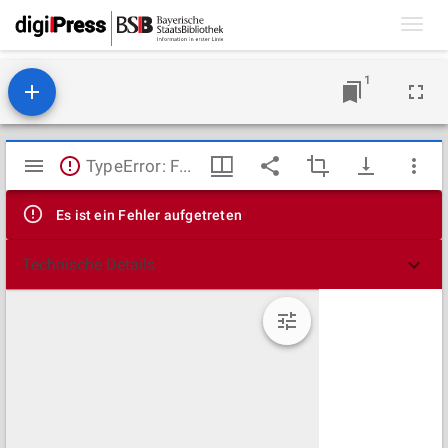
Toggl
navig
1
Mirador
TypeError: Failed to fetch
Viewer
Es ist ein Fehler aufgetreten
Technische Details