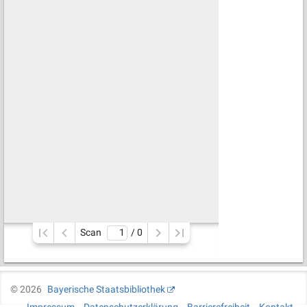
Scan
/ 
0
©
2026
Bayerische Staatsbibliothek
Impressum
Datenschutzerklärung
Barrierefreiheit
Kontakt