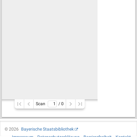
Scan
/ 
0
©
2026
Bayerische Staatsbibliothek
Impressum
Datenschutzerklärung
Barrierefreiheit
Kontakt