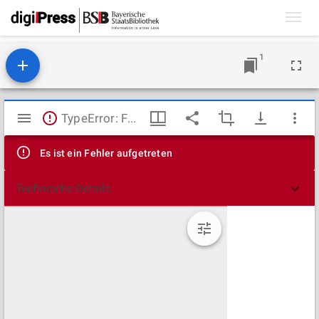
Toggl
navig
1
Mirador
TypeError: Failed to fetch
Viewer
Es ist ein Fehler aufgetreten
Technische Details