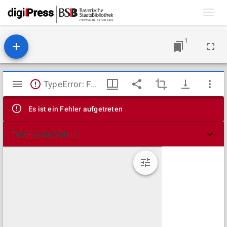
Toggl
navig
1
Mirador
TypeError: Failed to fetch
Viewer
Es ist ein Fehler aufgetreten
Technische Details