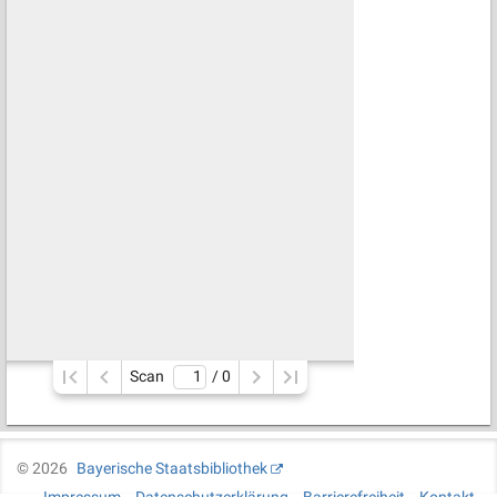
Scan
/ 
0
©
2026
Bayerische Staatsbibliothek
Impressum
Datenschutzerklärung
Barrierefreiheit
Kontakt