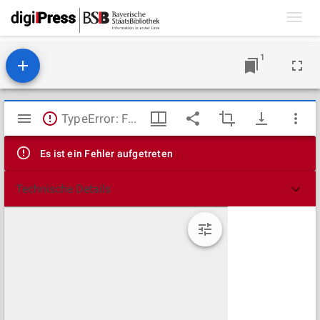
Toggl
navig
1
Mirador
TypeError: Failed to fetch
Viewer
Es ist ein Fehler aufgetreten
Technische Details