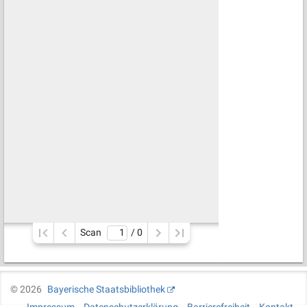
Scan
/ 
0
©
2026
Bayerische Staatsbibliothek
Impressum
Datenschutzerklärung
Barrierefreiheit
Kontakt