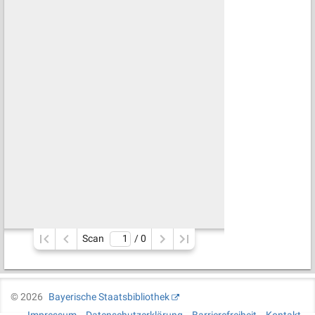
Scan
/ 
0
©
2026
Bayerische Staatsbibliothek
Impressum
Datenschutzerklärung
Barrierefreiheit
Kontakt