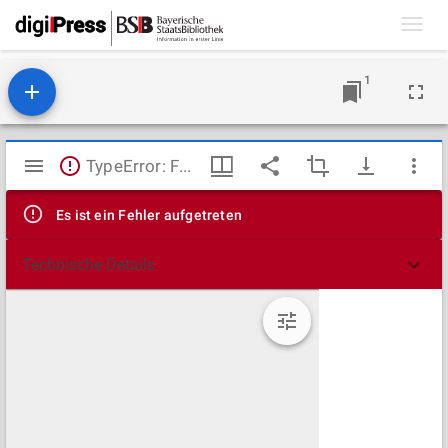
Toggl
navig
1
Mirador
TypeError: Failed to fetch
Viewer
Es ist ein Fehler aufgetreten
Technische Details