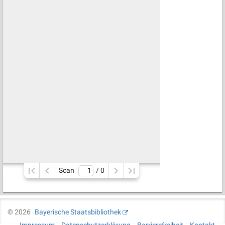
Scan
/ 
0
©
2026
Bayerische Staatsbibliothek
Impressum
Datenschutzerklärung
Barrierefreiheit
Kontakt