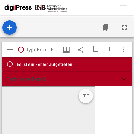
Toggl
navig
1
Mirador
TypeError: Failed to fetch
Viewer
Es ist ein Fehler aufgetreten
Technische Details