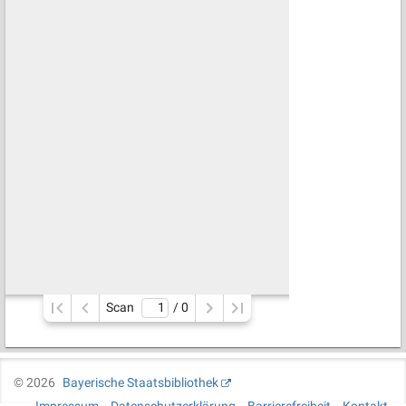
Scan
/ 
0
©
2026
Bayerische Staatsbibliothek
Impressum
Datenschutzerklärung
Barrierefreiheit
Kontakt