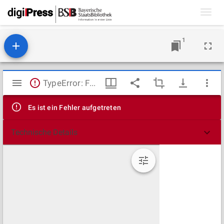
Toggl
navig
1
Mirador
TypeError: Failed to fetch
Viewer
Es ist ein Fehler aufgetreten
Technische Details