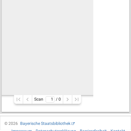
Scan
/ 
0
©
2026
Bayerische Staatsbibliothek
Impressum
Datenschutzerklärung
Barrierefreiheit
Kontakt