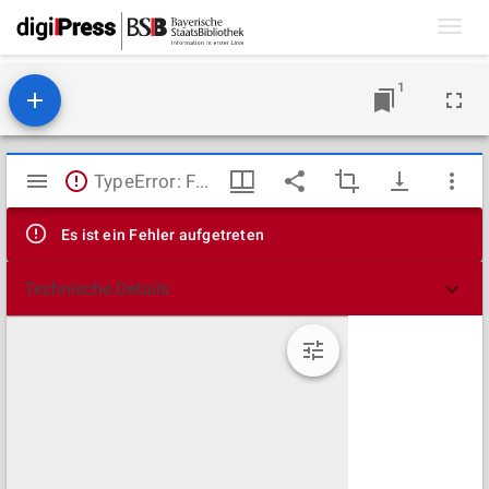
Toggl
navig
1
Mirador
TypeError: Failed to fetch
Viewer
Es ist ein Fehler aufgetreten
Technische Details