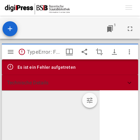
Toggl
navig
1
Mirador
TypeError: Failed to fetch
Viewer
Es ist ein Fehler aufgetreten
Technische Details