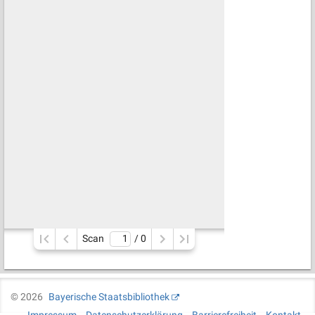
Scan
/ 
0
©
2026
Bayerische Staatsbibliothek
Impressum
Datenschutzerklärung
Barrierefreiheit
Kontakt