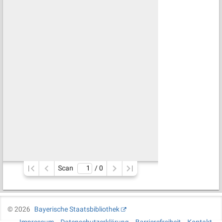
Scan
/ 
0
©
2026
Bayerische Staatsbibliothek
Impressum
Datenschutzerklärung
Barrierefreiheit
Kontakt