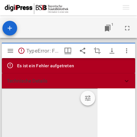
Toggl
navig
1
Mirador
TypeError: Failed to fetch
Viewer
Es ist ein Fehler aufgetreten
Technische Details