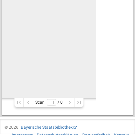
Scan
/ 
0
©
2026
Bayerische Staatsbibliothek
Impressum
Datenschutzerklärung
Barrierefreiheit
Kontakt