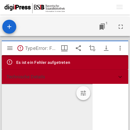
Toggl
navig
1
Mirador
TypeError: Failed to fetch
Viewer
Es ist ein Fehler aufgetreten
Technische Details