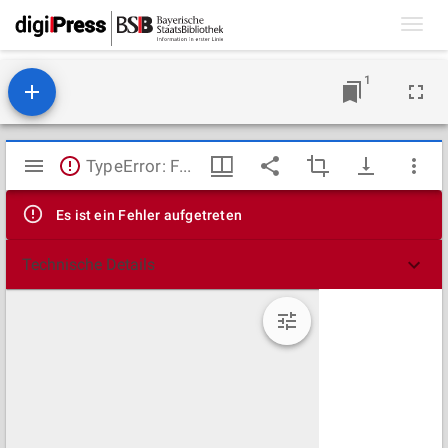
Toggl
navig
1
Mirador
TypeError: Failed to fetch
Viewer
Es ist ein Fehler aufgetreten
Technische Details