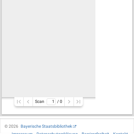
Scan
/ 
0
©
2026
Bayerische Staatsbibliothek
Impressum
Datenschutzerklärung
Barrierefreiheit
Kontakt