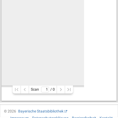
Scan
/ 
0
©
2026
Bayerische Staatsbibliothek
Impressum
Datenschutzerklärung
Barrierefreiheit
Kontakt