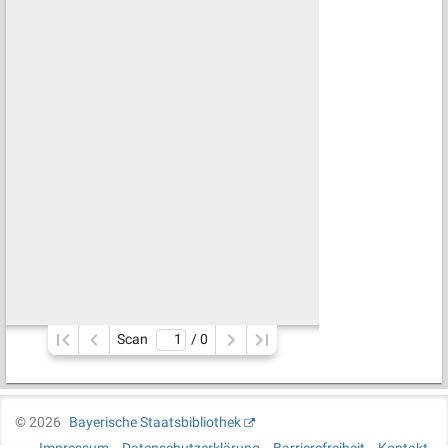
Scan
/ 
0
©
2026
Bayerische Staatsbibliothek
Impressum
Datenschutzerklärung
Barrierefreiheit
Kontakt