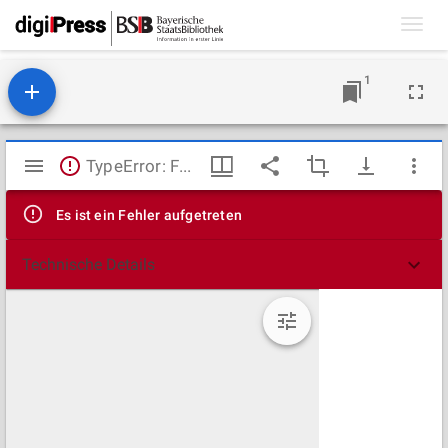
Toggl
navig
1
Mirador
TypeError: Failed to fetch
Viewer
Es ist ein Fehler aufgetreten
Technische Details