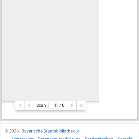
Scan
/ 
0
©
2026
Bayerische Staatsbibliothek
Impressum
Datenschutzerklärung
Barrierefreiheit
Kontakt