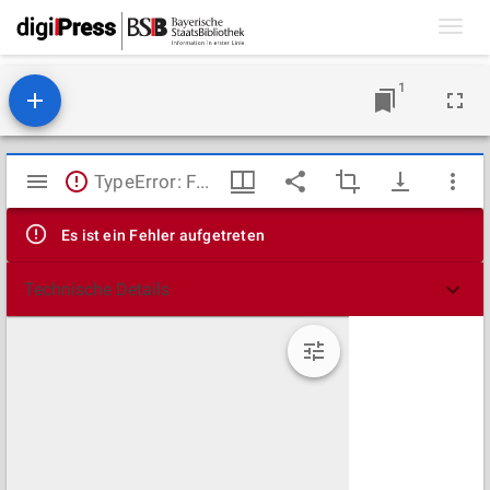
Toggl
navig
1
Mirador
TypeError: Failed to fetch
Viewer
Es ist ein Fehler aufgetreten
Technische Details