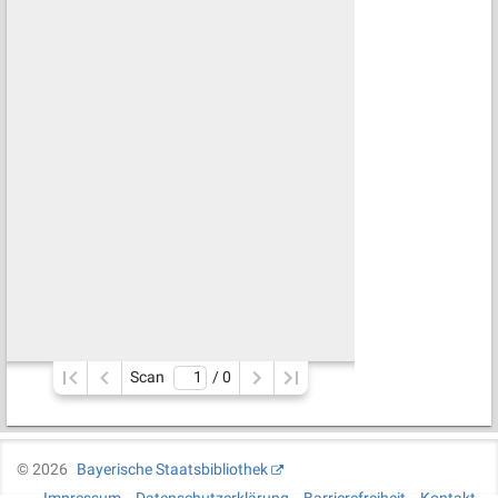
Scan
/ 
0
©
2026
Bayerische Staatsbibliothek
Impressum
Datenschutzerklärung
Barrierefreiheit
Kontakt