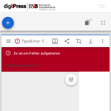
Toggl
navig
1
Mirador
TypeError: Failed to fetch
Viewer
Es ist ein Fehler aufgetreten
Technische Details