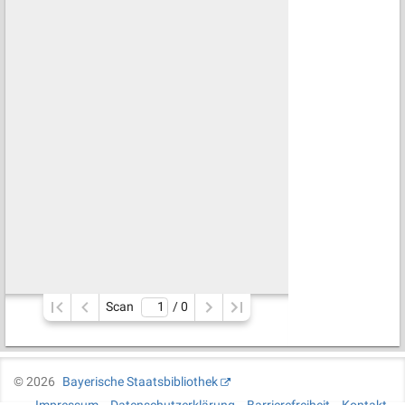
Scan
/ 
0
©
2026
Bayerische Staatsbibliothek
Impressum
Datenschutzerklärung
Barrierefreiheit
Kontakt