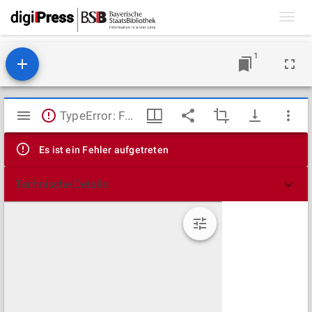
Toggl
navig
1
Mirador
TypeError: Failed to fetch
Viewer
Es ist ein Fehler aufgetreten
Technische Details