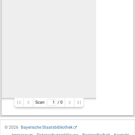
Scan
/ 
0
©
2026
Bayerische Staatsbibliothek
Impressum
Datenschutzerklärung
Barrierefreiheit
Kontakt