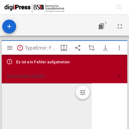
Toggl
navig
1
Mirador
TypeError: Failed to fetch
Viewer
Es ist ein Fehler aufgetreten
Technische Details