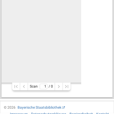
Scan
/ 
0
©
2026
Bayerische Staatsbibliothek
Impressum
Datenschutzerklärung
Barrierefreiheit
Kontakt