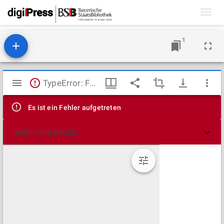
Toggl
navig
1
Mirador
TypeError: Failed to fetch
Viewer
Es ist ein Fehler aufgetreten
Technische Details