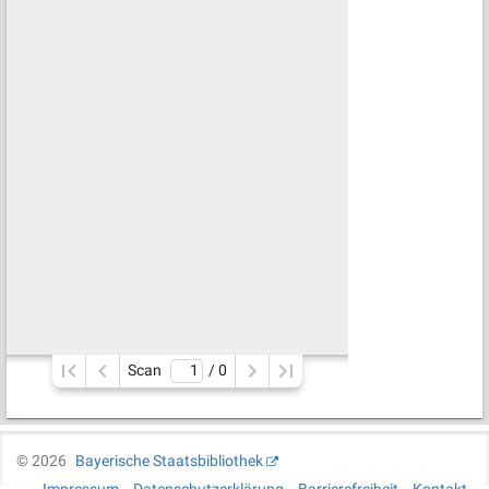
Scan
/ 
0
©
2026
Bayerische Staatsbibliothek
Impressum
Datenschutzerklärung
Barrierefreiheit
Kontakt