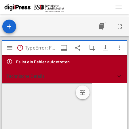
Toggl
navig
1
Mirador
TypeError: Failed to fetch
Viewer
Es ist ein Fehler aufgetreten
Technische Details