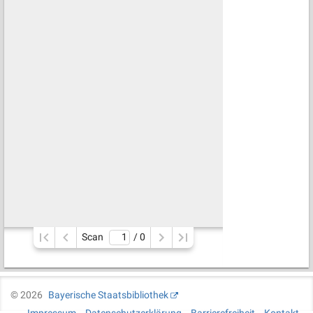
Scan
/ 
0
©
2026
Bayerische Staatsbibliothek
Impressum
Datenschutzerklärung
Barrierefreiheit
Kontakt