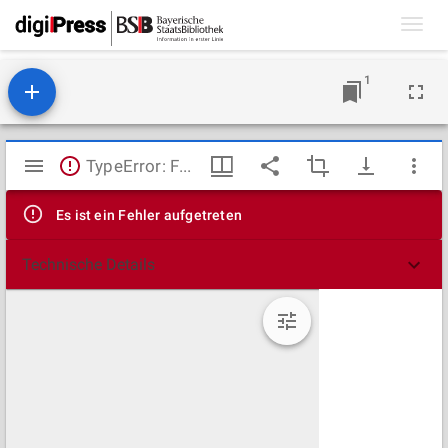
Toggl
navig
1
Mirador
TypeError: Failed to fetch
Viewer
Es ist ein Fehler aufgetreten
Technische Details