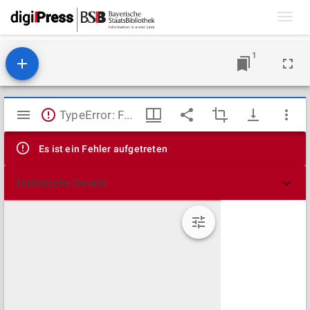
Toggl
navig
1
Mirador
TypeError: Failed to fetch
Viewer
Es ist ein Fehler aufgetreten
Technische Details