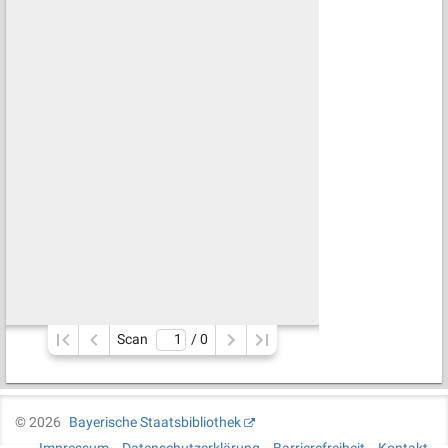
Scan
/ 
0
©
2026
Bayerische Staatsbibliothek
Impressum
Datenschutzerklärung
Barrierefreiheit
Kontakt