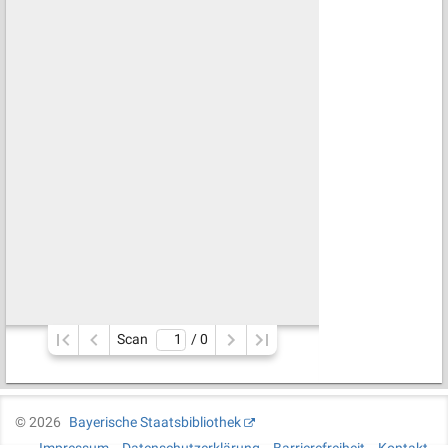
Scan
/ 
0
©
2026
Bayerische Staatsbibliothek
Impressum
Datenschutzerklärung
Barrierefreiheit
Kontakt