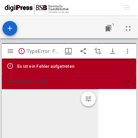
Toggl
navig
1
Mirador
TypeError: Failed to fetch
Viewer
Es ist ein Fehler aufgetreten
Technische Details