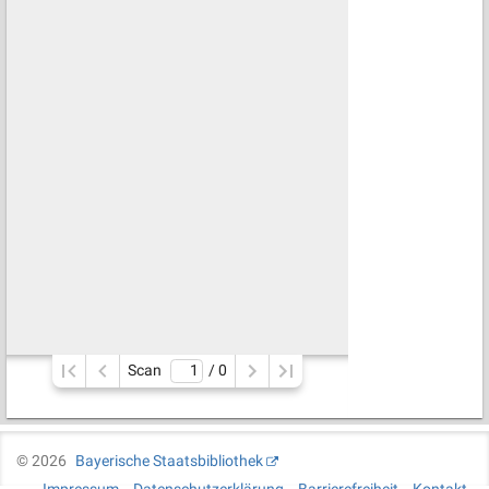
Scan
/ 
0
©
2026
Bayerische Staatsbibliothek
Impressum
Datenschutzerklärung
Barrierefreiheit
Kontakt