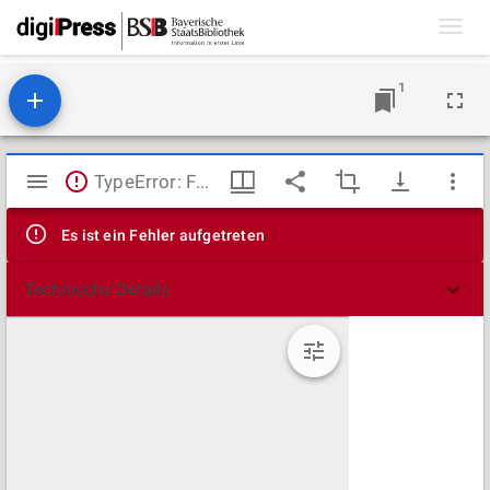
Toggl
navig
1
Mirador
TypeError: Failed to fetch
Viewer
Es ist ein Fehler aufgetreten
Technische Details