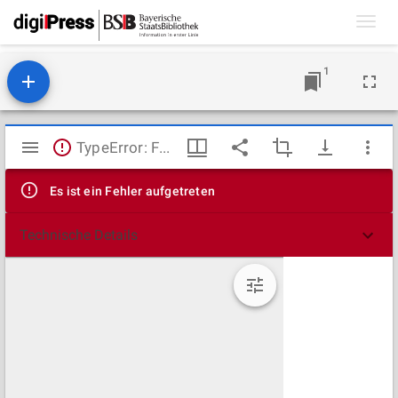
Toggl
navig
1
Mirador
TypeError: Failed to fetch
Viewer
Es ist ein Fehler aufgetreten
Technische Details