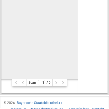
Scan
/ 
0
©
2026
Bayerische Staatsbibliothek
Impressum
Datenschutzerklärung
Barrierefreiheit
Kontakt