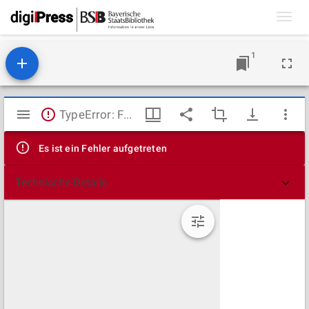
Toggl
navig
1
Mirador
TypeError: Failed to fetch
Viewer
Es ist ein Fehler aufgetreten
Technische Details