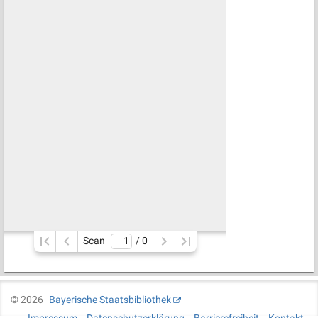
Scan
/ 
0
©
2026
Bayerische Staatsbibliothek
Impressum
Datenschutzerklärung
Barrierefreiheit
Kontakt