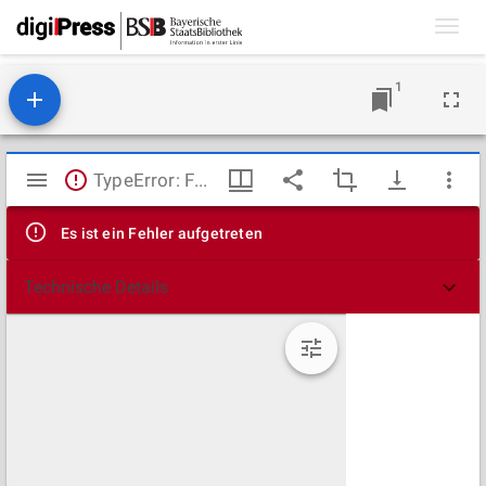
Toggl
navig
1
Mirador
TypeError: Failed to fetch
Viewer
Es ist ein Fehler aufgetreten
Technische Details