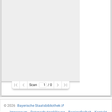
Scan
/ 
0
©
2026
Bayerische Staatsbibliothek
Impressum
Datenschutzerklärung
Barrierefreiheit
Kontakt