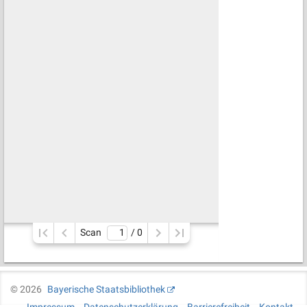
Scan
/ 
0
©
2026
Bayerische Staatsbibliothek
Impressum
Datenschutzerklärung
Barrierefreiheit
Kontakt