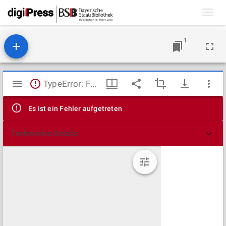
Toggl
navig
1
Mirador
TypeError: Failed to fetch
Viewer
Es ist ein Fehler aufgetreten
Technische Details