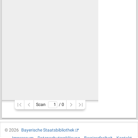
Scan
/ 
0
©
2026
Bayerische Staatsbibliothek
Impressum
Datenschutzerklärung
Barrierefreiheit
Kontakt