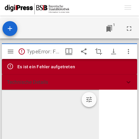
Toggl
navig
1
Mirador
TypeError: Failed to fetch
Viewer
Es ist ein Fehler aufgetreten
Technische Details