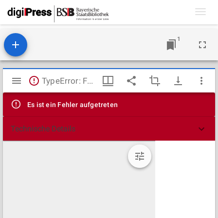
Toggl
navig
1
Mirador
TypeError: Failed to fetch
Viewer
Es ist ein Fehler aufgetreten
Technische Details