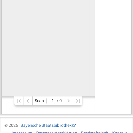
Scan
/ 
0
©
2026
Bayerische Staatsbibliothek
Impressum
Datenschutzerklärung
Barrierefreiheit
Kontakt